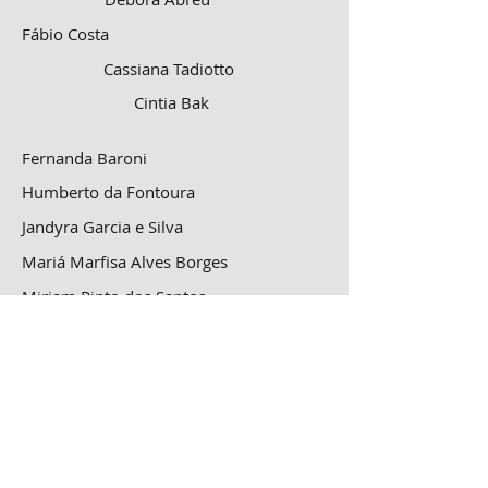
Fábio Costa
Cassiana Tadiotto
Cintia Bak
Fernanda Baroni
Humberto da Fontoura
Jandyra Garcia e Silva
Mariá Marfisa Alves Borges
Miriam Pinto dos Santos
Thainá Guedes
Zeli Bataiolli
SINDETUR
-RS
Rua Vigário José Inácio, 368 - cj.801| Porto Alegre -
RS - Brasil | CEP :
90020-110
Fone: (51) 3224.9228 | Fax: (51) 3224.9228