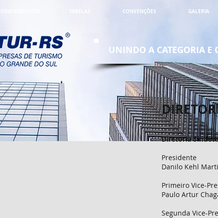
CONTRIBUIÇÕES
TABELAS
CONVENÇÕES
GALERIA
UNINDO A CATEGORIA E
DIRETOR
Diretoria Sindet
Presidente
Danilo Kehl Mart
Primeiro Vice-Pr
Paulo Artur Chag
Segunda Vice-Pr