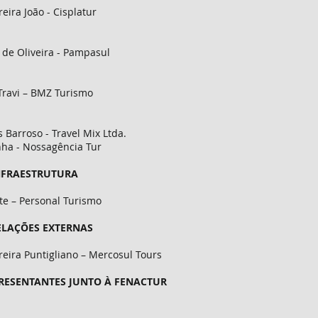
reira João - Cisplatur
 de Oliveira - Pampasul
Travi – BMZ Turismo
 Barroso - Travel Mix Ltda.
nha - Nossagência Tur
INFRAESTRUTURA
te – Personal Turismo
ELAÇÕES EXTERNAS
reira Puntigliano – Mercosul Tours
RESENTANTES JUNTO À FENACTUR