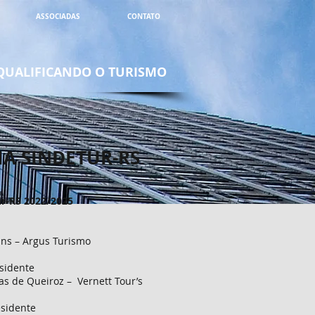
ASSOCIADAS
CONTATO
QUALIFICANDO O TURISMO
IA SINDETUR-RS
ur-RS 2022/2025
ins – Argus Turismo
esidente
as de Queiroz – Vernett Tour’s
esidente