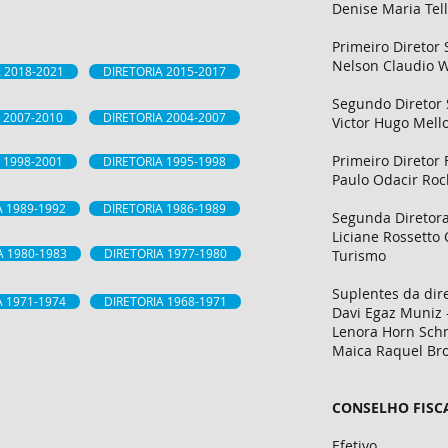
Denise Maria Tell
Primeiro Diretor 
Nelson Claudio W
 2018-2021
DIRETORIA 2015-2017
Segundo Diretor 
 2007-2010
DIRETORIA 2004-2007
Victor Hugo Mello
Primeiro Diretor
 1998-2001
DIRETORIA 1995-1998
Paulo Odacir Ro
A 1989-1992
DIRETORIA 1986-1989
Segunda Diretora
Liciane Rossetto
A 1980-1983
DIRETORIA 1977-1980
Turismo
Suplentes da dire
A 1971-1974
DIRETORIA 1968-1971
Davi Egaz Muniz 
Lenora Horn Schn
Maica Raquel Bro
CONSELHO FISC
Efetivo